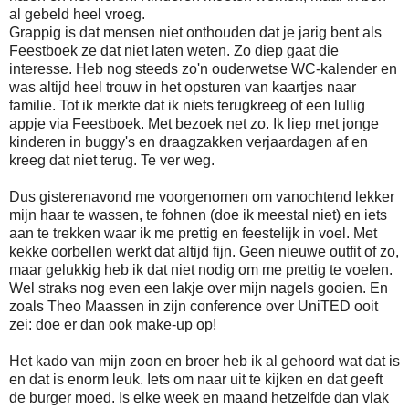
al gebeld heel vroeg.
Grappig is dat mensen niet onthouden dat je jarig bent als
Feestboek ze dat niet laten weten. Zo diep gaat die
interesse. Heb nog steeds zo'n ouderwetse WC-kalender en
was altijd heel trouw in het opsturen van kaartjes naar
familie. Tot ik merkte dat ik niets terugkreeg of een lullig
appje via Feestboek. Met bezoek net zo. Ik liep met jonge
kinderen in buggy's en draagzakken verjaardagen af en
kreeg dat niet terug. Te ver weg.
Dus gisterenavond me voorgenomen om vanochtend lekker
mijn haar te wassen, te fohnen (doe ik meestal niet) en iets
aan te trekken waar ik me prettig en feestelijk in voel. Met
kekke oorbellen werkt dat altijd fijn. Geen nieuwe outfit of zo,
maar gelukkig heb ik dat niet nodig om me prettig te voelen.
Wel straks nog even een lakje over mijn nagels gooien. En
zoals Theo Maassen in zijn conference over UniTED ooit
zei: doe er dan ook make-up op!
Het kado van mijn zoon en broer heb ik al gehoord wat dat is
en dat is enorm leuk. Iets om naar uit te kijken en dat geeft
de burger moed. Is elke week en maand hetzelfde dan vlak